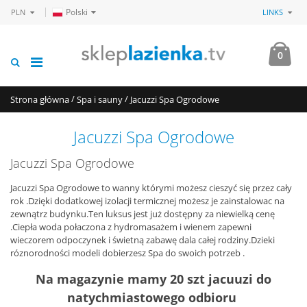
Polski
PLN
LINKS
0
/
/
Strona główna
Spa i sauny
Jacuzzi Spa Ogrodowe
Jacuzzi Spa Ogrodowe
Jacuzzi Spa Ogrodowe
Jacuzzi Spa Ogrodowe to wanny którymi możesz cieszyć się przez cały
rok .Dzięki dodatkowej izolacji termicznej możesz je zainstalowac na
zewnątrz budynku.Ten luksus jest już dostępny za niewielką cenę
.Ciepła woda połaczona z hydromasażem i wienem zapewni
wieczorem odpoczynek i świetną zabawę dala całej rodziny.Dzieki
róznorodności modeli dobierzesz Spa do swoich potrzeb .
Na magazynie mamy 20 szt jacuuzi do
natychmiastowego odbioru