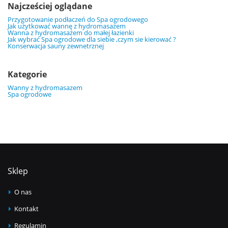
Najcześciej oglądane
Przygotowanie podłaczeń do Spa ogrodowego
Jak użytkować wannę z hydromasażem
Wanna z hydromasażem do małej łazienki
Jak wybrać Spa ogrodowe dla siebie ,czym sie kierować ?
Konserwacja sauny zewnetrznej
Kategorie
Wanny z hydromasazem
Spa ogrodowe
Sklep
O nas
Kontakt
Regulamin