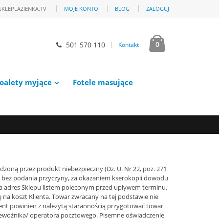
SKLEPLAZIENKA.TV
MOJE KONTO
BLOG
ZALOGUJ
0
501 570 110
Kontakt
oalety myjące
Fotele masujące
zoną przez produkt niebezpieczny (Dz. U. Nr 22, poz. 271
u, bez podania przyczyny, za okazaniem kserokopii dowodu
a adres Sklepu listem poleconym przed upływem terminu.
na koszt Klienta. Towar zwracany na tej podstawie nie
ent powinien z należytą starannością przygotować towar
rzewoźnika/ operatora pocztowego. Pisemne oświadczenie