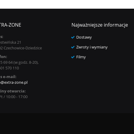
TRA-ZONE
Najważniejsze informacje
s:
Dostawy
estwińska 21
Zwroty i wymiany
02 Czechowice-Dziedzice
fon:
Filmy
5 69 64 (w godz. 8-20),
501 570 110
s e-mail:
o@extra-zone.pl
iny otwarcia:
Pt / 10:00 - 17:00