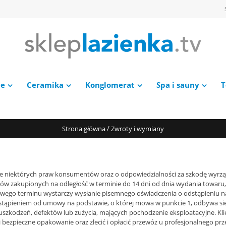
ie
Ceramika
Konglomerat
Spa i sauny
T
/
Strona główna
Zwroty i wymiany
onie niektórych praw konsumentów oraz o odpowiedzialności za szkodę wyrząd
tów zakupionych na odległość w terminie do 14 dni od dnia wydania towar
owego terminu wystarczy wysłanie pisemnego oświadczenia o odstąpieniu n
dstąpieniem od umowy na podstawie, o której mowa w punkcie 1, odbywa się 
szkodzeń, defektów lub zużycia, mających pochodzenie eksploatacyjne. Kli
bezpieczne opakowanie oraz zlecić i opłacić przewóz u profesjonalnego p