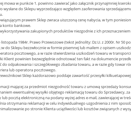
j mowa w punkcie 1. powinno zawierać jako załącznik przynajmniej kseroko
ło wysłane do Sklepu wyprzedzająco względem zaoferowania sprzedającemu
u.
bowiązującym prawem Sklep zwraca uiszczoną cenę nabycia, w tym poniesion
nta konto bankowe.
 z wykorzystywania zakupionych produktów niezgodnie z ich przeznaczenie
15 listopada 1984r. Prawo Przewozowe (tekst jednolity: Dz.U. z 2000r. Nr 50 
a ;w do Sklepu bezzwłocznie w formie pisemnej lub mailem z opisem uszkod
eratora pocztowego, a w razie stwierdzenia uszkodzeń towaru w transporcie 
 Klient powinien bezwzględnie odnotować ten fakt na dokumencie przedło
 do odpakowania i szczegółowego zbadania towaru, a w razie gdy towar ró
uriera lub operatora pocztowego.
przewoźnikowi Sklep każdorazowo poddaje zawartość przesyłki kilkuetapowej
amacji mającej za przedmiot niezgodność towaru z umową sprzedaży konsum
onaniem ewentualnej wysyłki objętego reklamacją towaru do Sprzedawcy, z
lub pocztą elektroniczną na podany wyżej adres e-mail, zawierającej w treś
dnia otrzymania reklamacji w celu indywidualnego uzgodnienia z nim sposobu 
imalizowanie po stronie Klienta uciążliwości lub kosztów związanych z wys