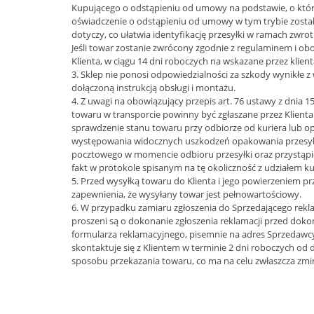
Kupującego o odstąpieniu od umowy na podstawie, o które
oświadczenie o odstąpieniu od umowy w tym trybie zosta
dotyczy, co ułatwia identyfikację przesyłki w ramach zwrot
Jeśli towar zostanie zwrócony zgodnie z regulaminem i o
Klienta, w ciągu 14 dni roboczych na wskazane przez klie
3. Sklep nie ponosi odpowiedzialności za szkody wynikłe
dołączoną instrukcją obsługi i montażu.
4. Z uwagi na obowiązujący przepis art. 76 ustawy z dnia 
towaru w transporcie powinny być zgłaszane przez Klient
sprawdzenie stanu towaru przy odbiorze od kuriera lub op
występowania widocznych uszkodzeń opakowania przesyłki
pocztowego w momencie odbioru przesyłki oraz przystąpić
fakt w protokole spisanym na tę okoliczność z udziałem k
5. Przed wysyłką towaru do Klienta i jego powierzeniem 
zapewnienia, że wysyłany towar jest pełnowartościowy.
6. W przypadku zamiaru zgłoszenia do Sprzedającego rekl
proszeni są o dokonanie zgłoszenia reklamacji przed dok
formularza reklamacyjnego, pisemnie na adres Sprzedawcy 
skontaktuje się z Klientem w terminie 2 dni roboczych od 
sposobu przekazania towaru, co ma na celu zwłaszcza zmin