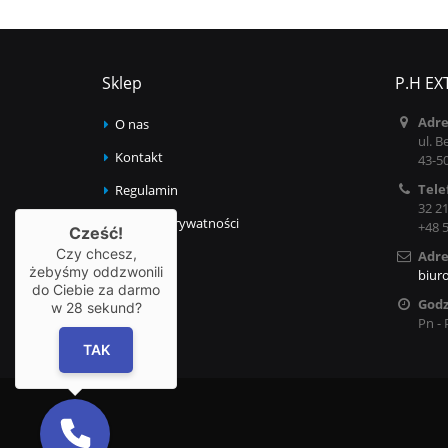
Sklep
P.H EX
Adre
O nas
ul. B
Kontakt
43-5
Tele
Regulamin
32 21
Polityka prywatności
+48 
Cześć!
Czy chcesz,
Adre
żebyśmy oddzwonili
biur
do Ciebie za darmo
Godz
w
28
sekund?
Pn - 
TAK