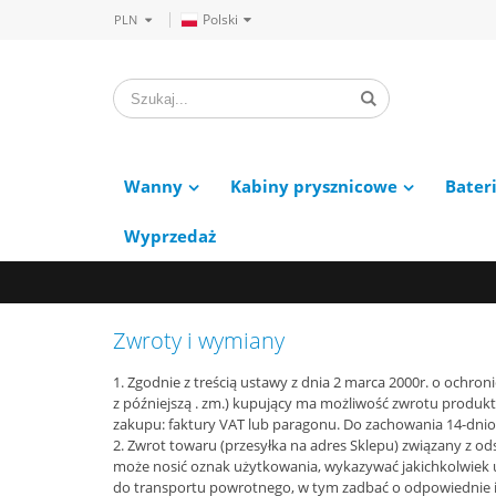
Polski
PLN
Wanny
Kabiny prysznicowe
Bater
Wyprzedaż
Zwroty i wymiany
1. Zgodnie z treścią ustawy z dnia 2 marca 2000r. o ochr
z późniejszą . zm.) kupujący ma możliwość zwrotu produk
zakupu: faktury VAT lub paragonu. Do zachowania 14-dni
2. Zwrot towaru (przesyłka na adres Sklepu) związany z o
może nosić oznak użytkowania, wykazywać jakichkolwiek u
do transportu powrotnego, w tym zadbać o odpowiednie i 