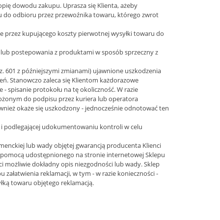
pię dowodu zakupu. Uprasza się Klienta, ażeby
 do odbioru przez przewoźnika towaru, którego zwrot
e przez kupującego koszty pierwotnej wysyłki towaru do
m lub postepowania z produktami w sposób sprzeczny z
poz. 601 z późniejszymi zmianami) ujawnione uszkodzenia
zeń. Stanowczo zaleca się Klientom każdorazowe
- spisanie protokołu na tę okoliczność. W razie
żonym do podpisu przez kuriera lub operatora
wnież okaże się uszkodzony - jednocześnie odnotować ten
 i podlegającej udokumentowaniu kontroli w celu
enckiej lub wady objętej gwarancją producenta Klienci
a pomocą udostępnionego na stronie internetowej Sklepu
ci możliwie dokładny opis niezgodności lub wady. Sklep
załatwienia reklamacji, w tym - w razie konieczności -
yłką towaru objętego reklamacją.