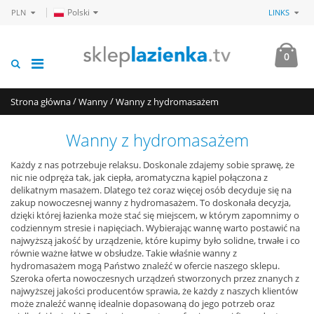
Polski
PLN
LINKS
0
/
/
Strona główna
Wanny
Wanny z hydromasażem
Wanny z hydromasażem
Każdy z nas potrzebuje relaksu. Doskonale zdajemy sobie sprawę, że
nic nie odpręża tak, jak ciepła, aromatyczna kąpiel połączona z
delikatnym masażem. Dlatego też coraz więcej osób decyduje się na
zakup nowoczesnej wanny z hydromasażem. To doskonała decyzja,
dzięki której łazienka może stać się miejscem, w którym zapomnimy o
codziennym stresie i napięciach. Wybierając wannę warto postawić na
najwyższą jakość by urządzenie, które kupimy było solidne, trwałe i co
równie ważne łatwe w obsłudze. Takie właśnie wanny z
hydromasażem mogą Państwo znaleźć w ofercie naszego sklepu.
Szeroka oferta nowoczesnych urządzeń stworzonych przez znanych z
najwyższej jakości producentów sprawia, że każdy z naszych klientów
może znaleźć wannę idealnie dopasowaną do jego potrzeb oraz