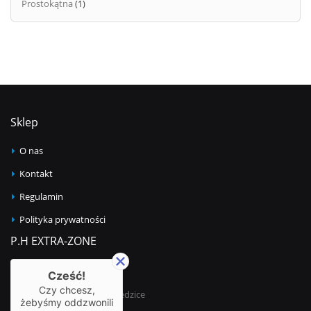
Prostokątna
(1)
Sklep
O nas
Kontakt
Regulamin
Polityka prywatności
P.H EXTRA-ZONE
Adres:
Cześć!
ul. Bestwińska 21
Czy chcesz,
43-502 Czechowice-Dziedzice
żebyśmy oddzwonili