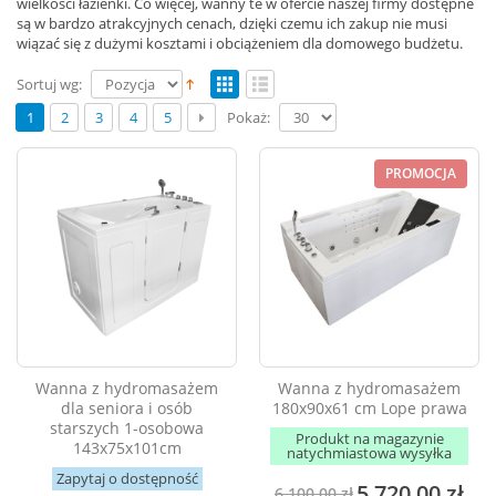
wielkości łazienki. Co więcej, wanny te w ofercie naszej firmy dostępne
są w bardzo atrakcyjnych cenach, dzięki czemu ich zakup nie musi
wiązać się z dużymi kosztami i obciążeniem dla domowego budżetu.
Sortuj wg:
Pokaż:
1
2
3
4
5
PROMOCJA
Wanna z hydromasażem
Wanna z hydromasażem
dla seniora i osób
180x90x61 cm Lope prawa
starszych 1-osobowa
Produkt na magazynie
143x75x101cm
natychmiastowa wysyłka
Zapytaj o dostępność
5 720,00 zł
6 100,00 zł