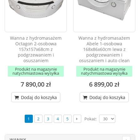
Wanna z hydromasażem
Wanna z hydromasażem
Octagon 2-osobowa
Abele 1-osobowa
157x157x68cm z
168x86x60cm lewa z
podgrzewaniem i
podgrzewaniem i
osuszaniem
osuszaniem i auto clean
Produkt na magazynie
Produkt na magazynie
natychmiastowa wysyłka
natychmiastowa wysyłka
7 890,00 zł
6 899,00 zł
Dodaj do koszyka
Dodaj do koszyka
Pokaż:
1
2
3
4
5
WANNY