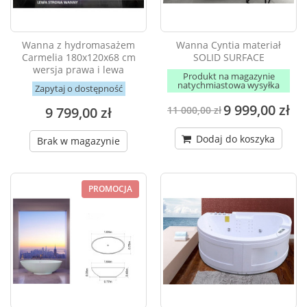
Wanna z hydromasażem
Wanna Cyntia materiał
Carmelia 180x120x68 cm
SOLID SURFACE
wersja prawa i lewa
Produkt na magazynie
natychmiastowa wysyłka
Zapytaj o dostępność
9 999,00 zł
9 799,00 zł
11 000,00 zł
Dodaj do koszyka
Brak w magazynie
PROMOCJA