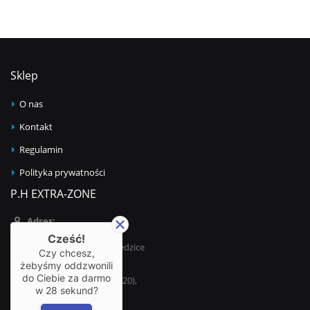
Sklep
O nas
Kontakt
Regulamin
Polityka prywatności
P.H EXTRA-ZONE
Adres:
ul. Bestwińska 21
Cześć!
43-502 Czechowice-Dziedzice
Czy chcesz,
żebyśmy oddzwonili
Telefon:
do Ciebie za darmo
32 215 69 64 (w godz. 8-20),
w
28
sekund?
+48 501 570 110