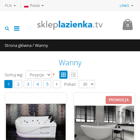
Polski
PLN
LINKS
0
/
Strona główna
Wanny
Wanny
Sortuj wg:
Pokaż:
1
2
3
4
5
PROMOCJA