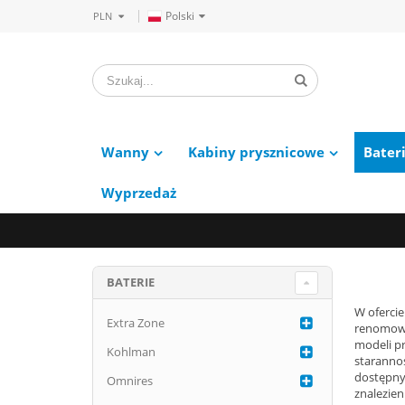
Polski
PLN
Wanny
Kabiny prysznicowe
Bater
Wyprzedaż
BATERIE
W oferci
Extra Zone
renomowa
modeli p
Kohlman
starannoś
dostępny
Omnires
znalezie