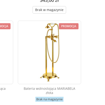
545,00 zł
Brak w magazynie
MOCJA
PROMOCJA
jąca
Bateria wolnostojąca MARIABELA
złota
Brak na magazynie