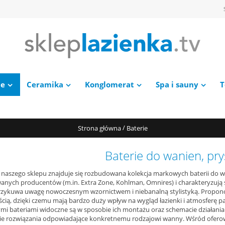
ie
Ceramika
Konglomerat
Spa i sauny
T
/
Strona główna
Baterie
Baterie do wanien, pry
e naszego sklepu znajduje się rozbudowana kolekcja markowych baterii do 
nych producentów (m.in. Extra Zone, Kohlman, Omnires) i charakteryzują 
rzykuwa uwagę nowoczesnym wzornictwem i niebanalną stylistyką. Propono
cią, dzięki czemu mają bardzo duży wpływ na wygląd łazienki i atmosferę 
mi bateriami widoczne są w sposobie ich montażu oraz schemacie działania
nie rozwiązania odpowiadające konkretnemu rodzajowi wanny. Wśród ofer