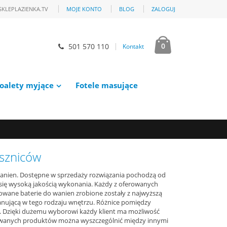
SKLEPLAZIENKA.TV
MOJE KONTO
BLOG
ZALOGUJ
0
501 570 110
Kontakt
oalety myjące
Fotele masujące
szniców
wanien. Dostępne w sprzedaży rozwiązania pochodzą od
się wysoką jakością wykonania. Każdy z oferowanych
wane baterie do wanien zrobione zostały z najwyższą
panującą w tego rodzaju wnętrzu. Różnice pomiędzy
. Dzięki dużemu wyborowi każdy klient ma możliwość
owanych produktów można wyszczególnić między innymi