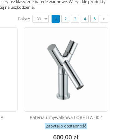
e czy też klasyczne baterie wannowe. Wszystkie produkty
cią na uszkodzenia.
Pokaż:
1
2
3
4
5
SA
Bateria umywalkowa LORETTA-002
Zapytaj o dostępność
600,00 zł