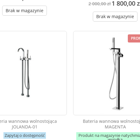
1 800,00 z
2 000,00 zł
Brak w magazynie
Brak w magazynie
PRO
eria wannowa wolnostojąca
Bateria wannowa wolnosto
JOLANDA-01
MAGENTA
Zapytaj o dostępność
Produkt na magazynie natychmi
wysyłka