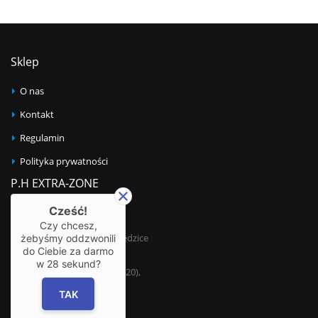
Sklep
O nas
Kontakt
Regulamin
Polityka prywatności
P.H EXTRA-ZONE
Cześć!
Adres:
ul. Bestwińska 21
Czy chcesz,
43-502 Czechowice-Dziedzice
żebyśmy oddzwonili
do Ciebie za darmo
Telefon:
w
28
sekund?
32 215 69 64 (w godz. 8-20),
+48 501 570 110
TAK
Adres e-mail: