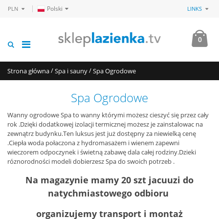
Polski
PLN
LINKS
0
/
/
Strona główna
Spa i sauny
Spa Ogrodowe
Spa Ogrodowe
Wanny ogrodowe Spa to wanny którymi możesz cieszyć się przez cały
rok .Dzięki dodatkowej izolacji termicznej możesz je zainstalowac na
zewnątrz budynku.Ten luksus jest już dostępny za niewielką cenę
.Ciepła woda połaczona z hydromasażem i wienem zapewni
wieczorem odpoczynek i świetną zabawę dala całej rodziny.Dzieki
róznorodności modeli dobierzesz Spa do swoich potrzeb .
Na magazynie mamy 20 szt jacuuzi do
natychmiastowego odbioru
organizujemy transport i montaż