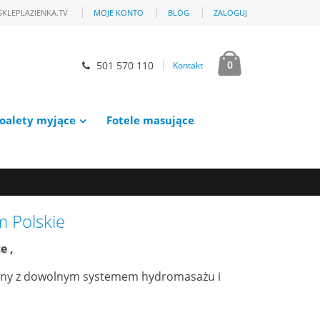
SKLEPLAZIENKA.TV
MOJE KONTO
BLOG
ZALOGUJ
0
501 570 110
Kontakt
oalety myjące
Fotele masujące
 Polskie
e ,
nny z dowolnym systemem hydromasażu i