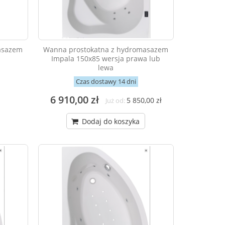
asazem
Wanna prostokatna z hydromasazem
Impala 150x85 wersja prawa lub
lewa
Czas dostawy 14 dni
6 910,00 zł
5 850,00 zł
Już od:
Dodaj do koszyka