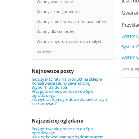
Jest mo
Wanny wpuszczane
Wanny z konglomeratu
Gwaranc
Wanny z możliwością montażu baterii
Przykła
Wanny dla seniorów
System 
Wanna z hydromasażem do małych
System 
łazienek
System 
Sortuj wg
Najnowsze posty
Jak uzyskać raty na produkt na sklepie
Konserwacja sauny zewnetrznej
Wybór filtra do spa
Przygotowanie podłaczeń do Spa
ogrodowego
Jak wybrać Spa ogrodowe dla siebie ,czym
sie kierować ?
Najcześciej oglądane
Przygotowanie podłaczeń do Spa
ogrodowego
Jak użytkować wannę z hydromasażem