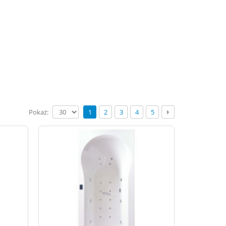
Pokaż:
1
2
3
4
5