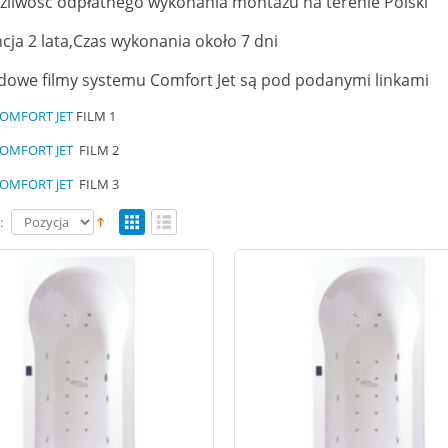
żliwość odpłatnego wykonania montażu na terenie Polski
ja 2 lata,Czas wykonania około 7 dni
dowe filmy systemu Comfort Jet są pod podanymi linkami
COMFORT JET
FILM 1
COMFORT JET
FILM 2
COMFORT jET
FILM 3
: