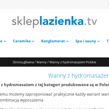
ie
Ceramika
Konglomerat
Spa i sauny
T
/
/
Strona główna
Wanny
Wanny z hydromasażem Polskie
Wanny z hydromasażem
z hydromasażem z tej kategori produkowane są w Polsc
 temu możemy zaproponować praktycznie każdy wariant wa
kombinacją wyposażenia