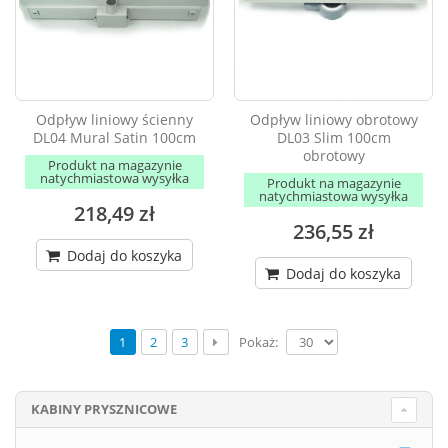
Odpływ liniowy ścienny
Odpływ liniowy obrotowy
DL04 Mural Satin 100cm
DL03 Slim 100cm
obrotowy
Produkt na magazynie
natychmiastowa wysyłka
Produkt na magazynie
natychmiastowa wysyłka
218,49 zł
236,55 zł
Dodaj do koszyka
Dodaj do koszyka
Pokaż:
1
2
3
KABINY PRYSZNICOWE