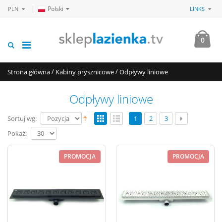
Polski
PLN
LINKS
0
/
/
Strona główna
Kabiny prysznicowe
Odpływy liniowe
Odpływy liniowe
Sortuj wg:
1
2
3
Pokaż:
PROMOCJA
PROMOCJA