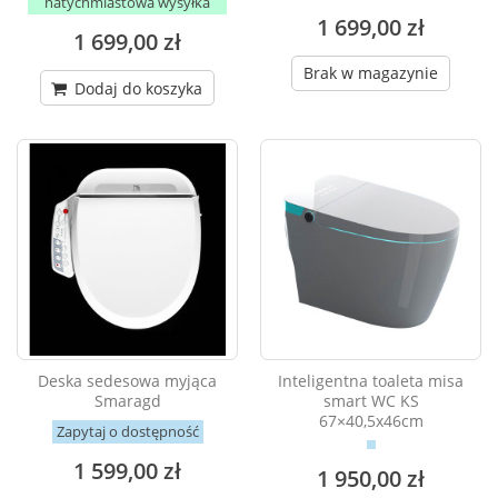
natychmiastowa wysyłka
1 699,00 zł
1 699,00 zł
Brak w magazynie
Dodaj do koszyka
Deska sedesowa myjąca
Inteligentna toaleta misa
Smaragd
smart WC KS
67×40,5x46cm
Zapytaj o dostępność
1 599,00 zł
1 950,00 zł