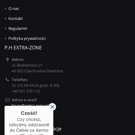
O nas
Kontakt
Regulamin
Polityka prywatności
P.H EXTRA-ZONE
Adres:
ul. Bestwińska 21
43-502 Czechowice-Dziedzice
Telefon:
32 215 69 64 (w godz. 8-20),
+48 501 570 110
Adres e-mail:
biuro@extra-zone.pl
Cześć!
Godziny otwarcia:
Czy chcesz,
Pn - Pt / 10:00 - 17:00
żebyśmy oddzwonili
Najważniejsze informacje
do Ciebie za darmo