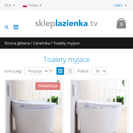
Polski
PLN
LINKS
0
/
/
Strona główna
Ceramika
Toalety myjace
Toalety myjace
Sortuj wg:
Pokaż:
PROMOCJA