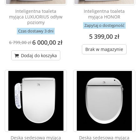
Inteligentna toaleta
Inteligentna toaleta
myjąca LUXUORIUS odływ
myjąca HONOR
poziomy
Zapytaj o dostępność
Czas dostawy 3 dni
5 399,00 zł
6 000,00 zł
6 799,00 zł
Brak w magazynie
Dodaj do koszyka
Deska sedesowa myjąca
Deska sedesowa myjąca