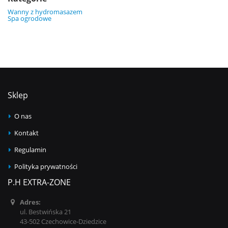
Wanny z hydromasazem
Spa ogrodowe
Sklep
O nas
Kontakt
Regulamin
Polityka prywatności
P.H EXTRA-ZONE
Adres:
ul. Bestwińska 21
43-502 Czechowice-Dziedzice