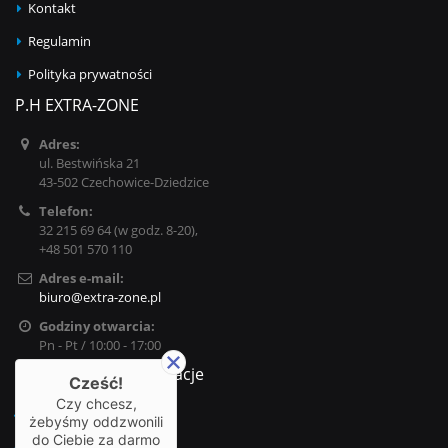
Kontakt
Regulamin
Polityka prywatności
P.H EXTRA-ZONE
Adres:
ul. Bestwińska 21
43-502 Czechowice-Dziedzice
Telefon:
32 215 69 64 (w godz. 8-20),
+48 501 570 110
Adres e-mail:
biuro@extra-zone.pl
Godziny otwarcia:
Pn - Pt / 10:00 - 17:00
Najważniejsze informacje
Cześć!
Czy chcesz,
Dostawy
żebyśmy oddzwonili
do Ciebie za darmo