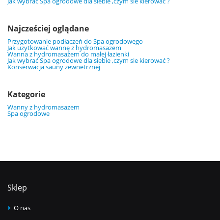
Jak wybrać Spa ogrodowe dla siebie ,czym sie kierować ?
Najcześciej oglądane
Przygotowanie podłaczeń do Spa ogrodowego
Jak użytkować wannę z hydromasażem
Wanna z hydromasażem do małej łazienki
Jak wybrać Spa ogrodowe dla siebie ,czym sie kierować ?
Konserwacja sauny zewnetrznej
Kategorie
Wanny z hydromasazem
Spa ogrodowe
Sklep
O nas