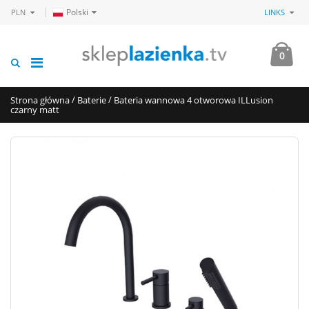
Polski
PLN
LINKS
0
/
/
Strona główna
Baterie
Bateria wannowa 4 otworowa ILLusion
czarny matt