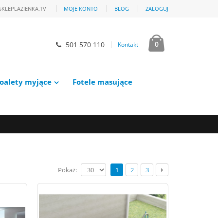
SKLEPLAZIENKA.TV
MOJE KONTO
BLOG
ZALOGUJ
0
501 570 110
Kontakt
oalety myjące
Fotele masujące
Pokaż:
1
2
3