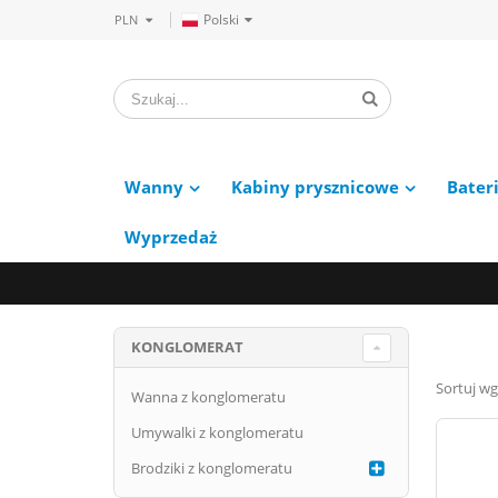
Polski
PLN
Wanny
Kabiny prysznicowe
Bater
Wyprzedaż
KONGLOMERAT
Sortuj wg
Wanna z konglomeratu
Umywalki z konglomeratu
Brodziki z konglomeratu