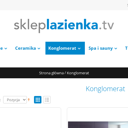
ie
Ceramika
Konglomerat
Spa i sauny
T
/
Strona główna
Konglomerat
Konglomerat
: