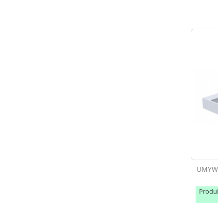
UMYWA
Produ