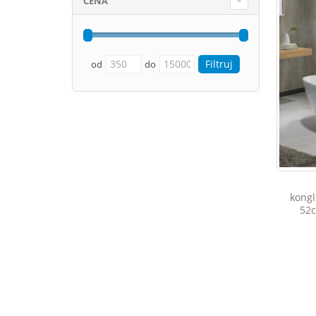
CENA
od
do
kongl
52c