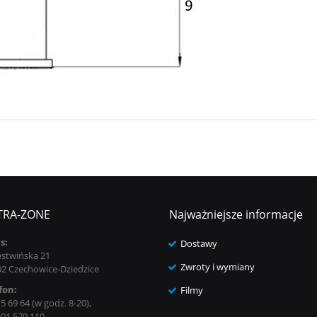
TRA-ZONE
Najważniejsze informacje
s:
Dostawy
estwińska 21
Zwroty i wymiany
02 Czechowice-Dziedzice
fon:
Filmy
5 69 64 (w godz. 8-20),
501 570 110