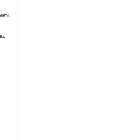
niami.
ki.