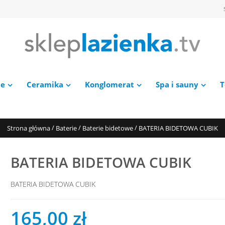
ie
Ceramika
Konglomerat
Spa i sauny
T
/
/
/
Strona główna
Baterie
Baterie bidetowe
BATERIA BIDETOWA CUBIK
BATERIA BIDETOWA CUBIK
BATERIA BIDETOWA CUBIK
165,00 zł