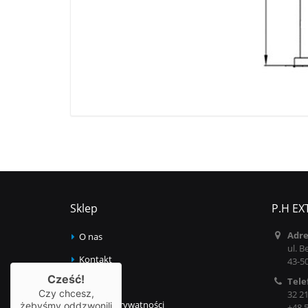
Sklep
P.H EX
Adre
O nas
ul. B
Kontakt
43-5
Cześć!
Tele
Regulamin
Czy chcesz,
32 21
Polityka prywatności
żebyśmy oddzwonili
+48 