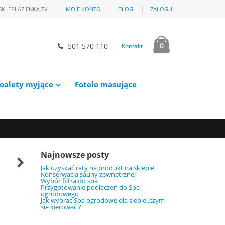
SKLEPLAZIENKA.TV
MOJE KONTO
BLOG
ZALOGUJ
0
501 570 110
Kontakt
oalety myjące
Fotele masujące
Najnowsze posty
Jak uzyskać raty na produkt na sklepie
Konserwacja sauny zewnetrznej
Wybór filtra do spa
Przygotowanie podłaczeń do Spa
ogrodowego
Jak wybrać Spa ogrodowe dla siebie ,czym
sie kierować ?