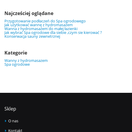
Najcześciej oglądane
Przygotowanie podłaczeń do Spa ogrodowego
Jak użytkować wannę z hydromasażem
Wanna z hydromasażem do małej łazienki
Jak wybrać Spa ogrodowe dla siebie ,czym sie kierować ?
Konserwacja sauny zewnetrznej
Kategorie
Wanny z hydromasazem
Spa ogrodowe
Sklep
O nas
Kontakt