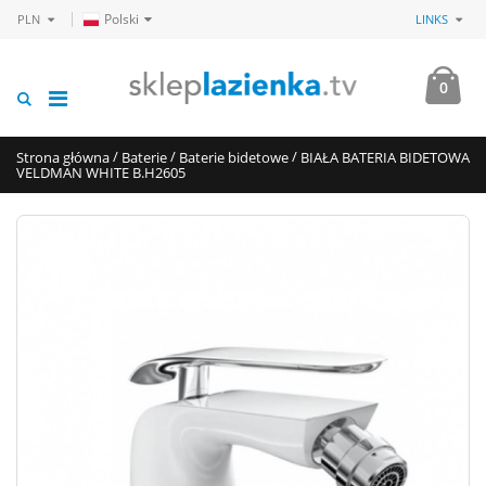
Polski
PLN
LINKS
0
/
/
/
Strona główna
Baterie
Baterie bidetowe
BIAŁA BATERIA BIDETOWA
VELDMAN WHITE B.H2605