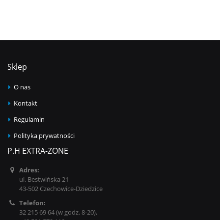
Sklep
O nas
Kontakt
Regulamin
Polityka prywatności
P.H EXTRA-ZONE
Adres:
ul. Bestwińska 21
43-502 Czechowice-Dziedzice
Telefon:
32 215 69 64 (w godz. 8-20),