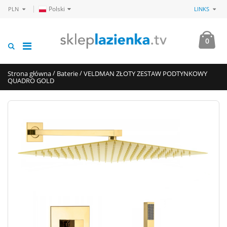
Polski
PLN
LINKS
0
/
/
Strona główna
Baterie
VELDMAN ZŁOTY ZESTAW PODTYNKOWY
QUADRO GOLD