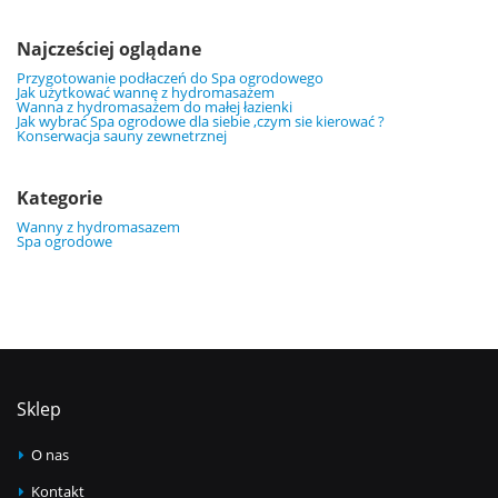
Najcześciej oglądane
Przygotowanie podłaczeń do Spa ogrodowego
Jak użytkować wannę z hydromasażem
Wanna z hydromasażem do małej łazienki
Jak wybrać Spa ogrodowe dla siebie ,czym sie kierować ?
Konserwacja sauny zewnetrznej
Kategorie
Wanny z hydromasazem
Spa ogrodowe
Sklep
O nas
Kontakt