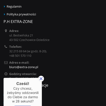
Regulamin
Polityka prywatności
P.H EXTRA-ZONE
Adres:
ul. Bestwińska 21
43-502 Czechowice-Dziedzice
Telefon:
32 215 69 64 (w godz. 8-20),
+48 501 570 110
Adres e-mail:
biuro@extra-zone.pl
Godziny otwarcia:
Pn - Pt / 10:00 - 17:00
Cześć!
Najważniejsze informacje
Czy chcesz,
żebyśmy oddzwonili
Dostawy
do Ciebie za darmo
w
28
sekund?
Zwroty i wymiany