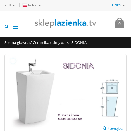
Polski
PLN
LINKS
0
/
/
Strona główna
Ceramika
Umywalka SIDONIA
Powiększ