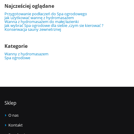
Najcześciej oglądane
Przygotowanie podłaczeń do Spa ogrodowego
Jak użytkować wannę z hydromasażem
Wanna z hydromasażem do małej łazienki
Jak wybrać Spa ogrodowe dla siebie ,czym sie kierować ?
Konserwacja sauny zewnetrznej
Kategorie
Wanny z hydromasazem
Spa ogrodowe
Sklep
O nas
Kontakt