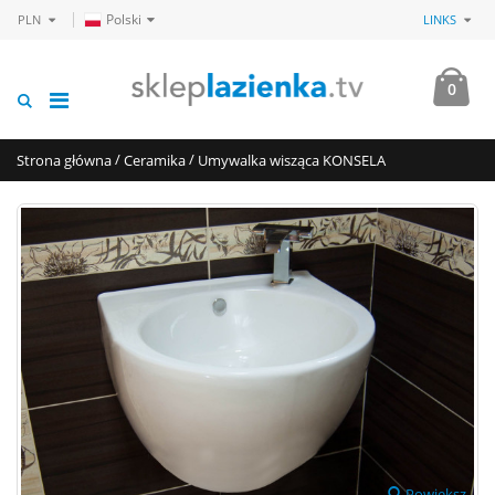
Polski
PLN
LINKS
0
/
/
Strona główna
Ceramika
Umywalka wisząca KONSELA
Powiększ