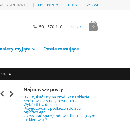
SKLEPLAZIENKA.TV
MOJE KONTO
BLOG
ZALOGUJ
0
501 570 110
Kontakt
oalety myjące
Fotele masujące
DONCIA
Najnowsze posty
Jak uzyskać raty na produkt na sklepie
Konserwacja sauny zewnetrznej
Wybór filtra do spa
Przygotowanie podłaczeń do Spa
ogrodowego
Jak wybrać Spa ogrodowe dla siebie ,czym
sie kierować ?