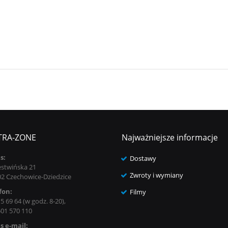
TRA-ZONE
Najważniejsze informacje
s:
Dostawy
estwińska 21
Zwroty i wymiany
02 Czechowice-Dziedzice
fon:
Filmy
5 69 64 (w godz. 8-20),
501 570 110
s e-mail: