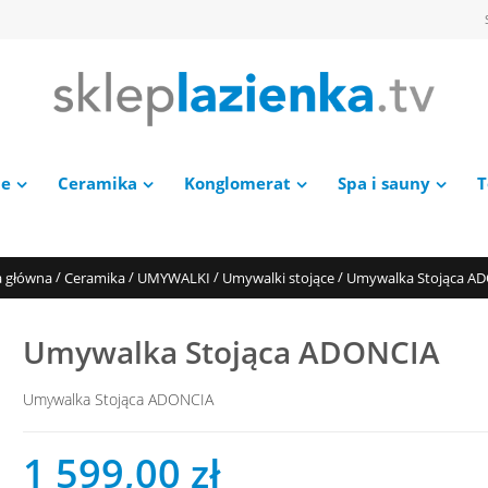
ie
Ceramika
Konglomerat
Spa i sauny
T
/
/
/
/
a główna
Ceramika
UMYWALKI
Umywalki stojące
Umywalka Stojąca A
Umywalka Stojąca ADONCIA
Umywalka Stojąca ADONCIA
1 599,00 zł