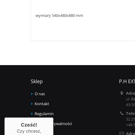
wymiary 540x480x880 mm
Sklep
P.H EX
Adre
O nas
ul. B
Kontakt
43-5
Tele
Regulamin
32 21
Polityka prywatności
Cześć!
+48 
Czy chcesz,
Adre