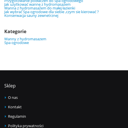
Przygotowanie podłaczeń do Spa ogrodowego
Jak użytkować wannę z hydromasażem
Wanna z hydromasażem do małej łazienki
Jak wybrać Spa ogrodowe dla siebie ,czym sie kierować ?
Konserwacja sauny zewnetrznej
Kategorie
Wanny z hydromasazem
Spa ogrodowe
Sklep
O nas
Kontakt
Regulamin
Polityka prywatności