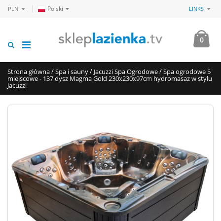
Polski
PLN
LINKS
0
/
/
/
Strona główna
Spa i sauny
Jacuzzi Spa Ogrodowe
Spa ogrodowe 5
miejscowe - 137 dysz Magma Gold 230x230x97cm hydromasaz w stylu
Jacuzzi