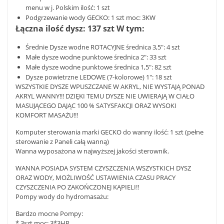
menu w j. Polskim ilość: 1 szt
Podgrzewanie wody GECKO: 1 szt moc: 3KW
Łączna ilość dysz: 137 szt W tym:
Średnie Dysze wodne ROTACYJNE średnica 3,5": 4 szt
Małe dysze wodne punktowe średnica 2": 33 szt
Małe dysze wodne punktowe średnica 1,5″: 82 szt
Dysze powietrzne LEDOWE (7-kolorowe) 1″: 18 szt
WSZYSTKIE DYSZE WPUSZCZANE W AKRYL, NIE WYSTAJĄ PONAD
AKRYL WANNY!!! DZIĘKI TEMU DYSZE NIE UWIERAJĄ W CIAŁO
MASUJĄCEGO DAJĄC 100 % SATYSFAKCJI ORAZ WYSOKI
KOMFORT MASAŻU!!!
Komputer sterowania marki GECKO do wanny ilość: 1 szt (pełne
sterowanie z Paneli całą wanną)
Wanna wyposażona w najwyższej jakości sterownik.
WANNA POSIADA SYSTEM CZYSZCZENIA WSZYSTKICH DYSZ
ORAZ WODY, MOŻLIWOŚĆ USTAWIENIA CZASU PRACY
CZYSZCZENIA PO ZAKOŃCZONEJ KĄPIELI!!
Pompy wody do hydromasażu:
Bardzo mocne Pompy:
* 3szt moc: 3*3HP