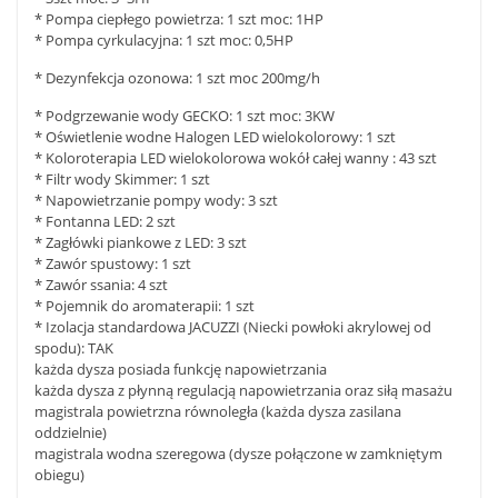
* Pompa ciepłego powietrza: 1 szt moc: 1HP
* Pompa cyrkulacyjna: 1 szt moc: 0,5HP
* Dezynfekcja ozonowa: 1 szt moc 200mg/h
* Podgrzewanie wody GECKO: 1 szt moc: 3KW
* Oświetlenie wodne Halogen LED wielokolorowy: 1 szt
* Koloroterapia LED wielokolorowa wokół całej wanny : 43 szt
* Filtr wody Skimmer: 1 szt
* Napowietrzanie pompy wody: 3 szt
* Fontanna LED: 2 szt
* Zagłówki piankowe z LED: 3 szt
* Zawór spustowy: 1 szt
* Zawór ssania: 4 szt
* Pojemnik do aromaterapii: 1 szt
* Izolacja standardowa JACUZZI (Niecki powłoki akrylowej od
spodu): TAK
każda dysza posiada funkcję napowietrzania
każda dysza z płynną regulacją napowietrzania oraz siłą masażu
magistrala powietrzna równoległa (każda dysza zasilana
oddzielnie)
magistrala wodna szeregowa (dysze połączone w zamkniętym
obiegu)