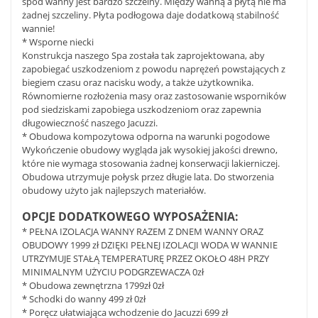
spód wanny jest bardzo szczelny. Między wanną a płytą nie ma
żadnej szczeliny. Płyta podłogowa daje dodatkową stabilność
wannie!
* Wsporne niecki
Konstrukcja naszego Spa została tak zaprojektowana, aby
zapobiegać uszkodzeniom z powodu naprężeń powstających z
biegiem czasu oraz nacisku wody, a także użytkownika.
Równomierne rozłożenia masy oraz zastosowanie wsporników
pod siedziskami zapobiega uszkodzeniom oraz zapewnia
długowieczność naszego Jacuzzi.
* Obudowa kompozytowa odporna na warunki pogodowe
Wykończenie obudowy wygląda jak wysokiej jakości drewno,
które nie wymaga stosowania żadnej konserwacji lakierniczej.
Obudowa utrzymuje połysk przez długie lata. Do stworzenia
obudowy użyto jak najlepszych materiałów.
OPCJE DODATKOWEGO WYPOSAŻENIA:
* PEŁNA IZOLACJA WANNY RAZEM Z DNEM WANNY ORAZ
OBUDOWY 1999 zł DZIĘKI PEŁNEJ IZOLACJI WODA W WANNIE
UTRZYMUJE STAŁĄ TEMPERATURĘ PRZEZ OKOŁO 48H PRZY
MINIMALNYM UŻYCIU PODGRZEWACZA 0zł
* Obudowa zewnętrzna 1799zł 0zł
* Schodki do wanny 499 zł 0zł
* Poręcz ułatwiająca wchodzenie do Jacuzzi 699 zł