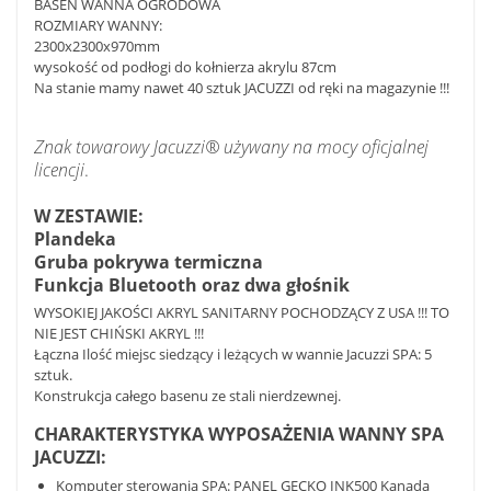
BASEN WANNA OGRODOWA
ROZMIARY WANNY:
2300x2300x970mm
wysokość od podłogi do kołnierza akrylu 87cm
Na stanie mamy nawet 40 sztuk JACUZZI od ręki na magazynie !!!
Znak towarowy Jacuzzi® używany na mocy oficjalnej
licencji
.
W ZESTAWIE:
Plandeka
Gruba pokrywa termiczna
Funkcja Bluetooth oraz dwa głośnik
WYSOKIEJ JAKOŚCI AKRYL SANITARNY POCHODZĄCY Z USA !!! TO
NIE JEST CHIŃSKI AKRYL !!!
Łączna Ilość miejsc siedzący i leżących w wannie Jacuzzi SPA: 5
sztuk.
Konstrukcja całego basenu ze stali nierdzewnej.
CHARAKTERYSTYKA WYPOSAŻENIA WANNY SPA
JACUZZI:
Komputer sterowania SPA: PANEL GECKO INK500 Kanada