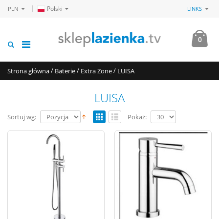
Polski
PLN
LINKS
0
/
/
/
Strona główna
Baterie
Extra Zone
LUISA
LUISA
Sortuj wg:
Pokaż: