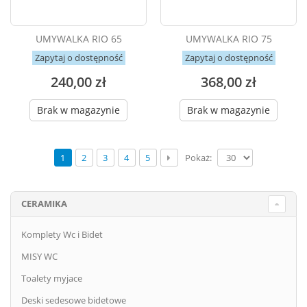
UMYWALKA RIO 65
UMYWALKA RIO 75
Zapytaj o dostępność
Zapytaj o dostępność
240,00 zł
368,00 zł
Brak w magazynie
Brak w magazynie
Pokaż:
1
2
3
4
5
CERAMIKA
Komplety Wc i Bidet
MISY WC
Toalety myjace
Deski sedesowe bidetowe