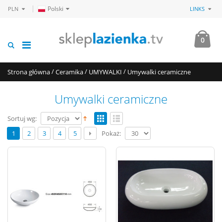
Polski
PLN
LINKS
0
/
/
/
Strona główna
Ceramika
UMYWALKI
Umywalki ceramiczne
Umywalki ceramiczne
Sortuj wg:
Pokaż:
1
2
3
4
5