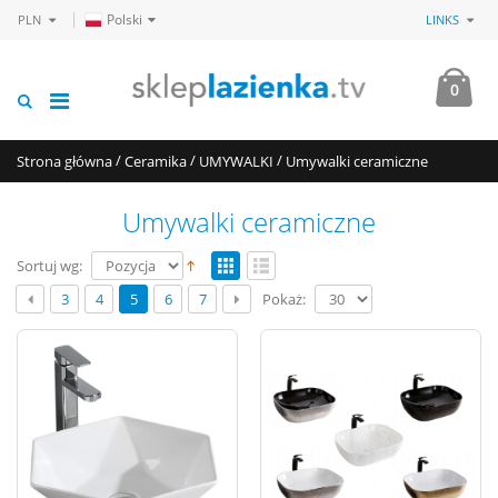
Polski
PLN
LINKS
0
/
/
/
Strona główna
Ceramika
UMYWALKI
Umywalki ceramiczne
Umywalki ceramiczne
Sortuj wg:
Pokaż:
3
4
5
6
7