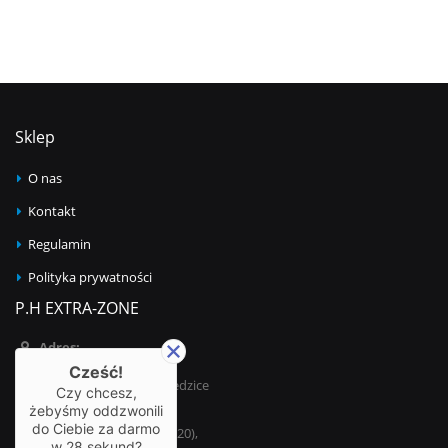
Sklep
O nas
Kontakt
Regulamin
Polityka prywatności
P.H EXTRA-ZONE
Adres:
ul. Bestwińska 21
Cześć!
43-502 Czechowice-Dziedzice
Czy chcesz,
żebyśmy oddzwonili
Telefon:
do Ciebie za darmo
32 215 69 64 (w godz. 8-20),
w
28
sekund?