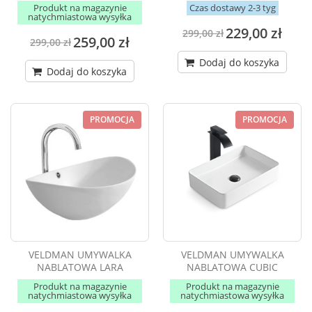
Produkt na magazynie
Czas dostawy 2-3 tyg
natychmiastowa wysyłka
229,00 zł
299,00 zł
259,00 zł
299,00 zł
Dodaj do koszyka
Dodaj do koszyka
PROMOCJA
PROMOCJA
VELDMAN UMYWALKA
VELDMAN UMYWALKA
NABLATOWA LARA
NABLATOWA CUBIC
Produkt na magazynie
Produkt na magazynie
natychmiastowa wysyłka
natychmiastowa wysyłka