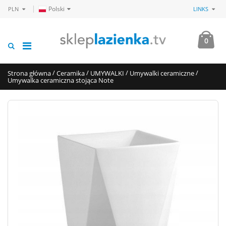
Polski
PLN
LINKS
0
/
/
/
/
Strona główna
Ceramika
UMYWALKI
Umywalki ceramiczne
Umywalka ceramiczna stojąca Note