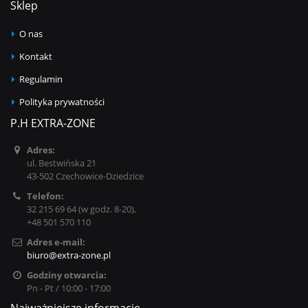
Sklep
O nas
Kontakt
Regulamin
Polityka prywatności
P.H EXTRA-ZONE
Adres:
ul. Bestwińska 21
43-502 Czechowice-Dziedzice
Telefon:
32 215 69 64 (w godz. 8-20),
+48 501 570 110
Adres e-mail:
biuro@extra-zone.pl
Godziny otwarcia:
Pn - Pt / 10:00 - 17:00