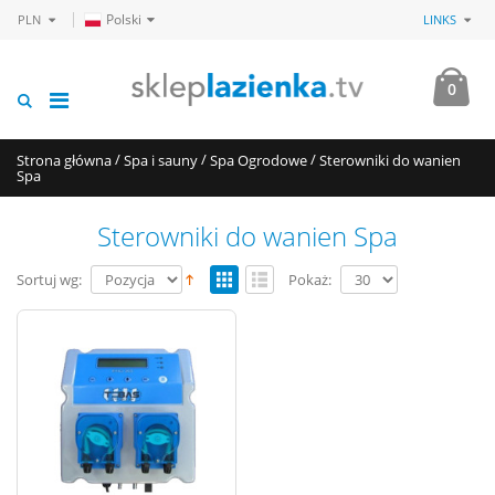
Polski
PLN
LINKS
0
/
/
/
Strona główna
Spa i sauny
Spa Ogrodowe
Sterowniki do wanien
Spa
Sterowniki do wanien Spa
Sortuj wg:
Pokaż: