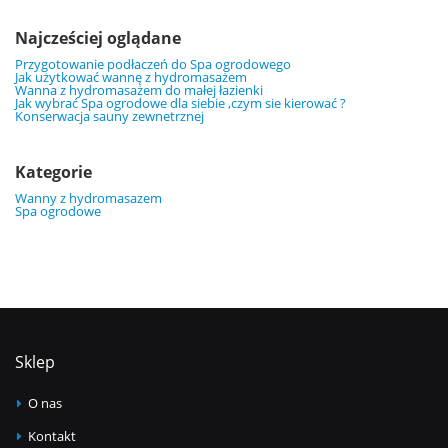
Najcześciej oglądane
Przygotowanie podłaczeń do Spa ogrodowego
Jak użytkować wannę z hydromasażem
Wanna z hydromasażem do małej łazienki
Jak wybrać Spa ogrodowe dla siebie ,czym sie kierować ?
Konserwacja sauny zewnetrznej
Kategorie
Wanny z hydromasazem
Spa ogrodowe
Sklep
O nas
Kontakt