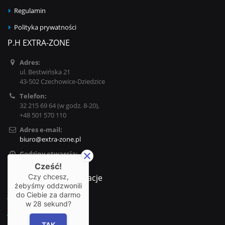
Regulamin
Polityka prywatności
P.H EXTRA-ZONE
Adres:
ul. Bestwińska 21
43-502 Czechowice-Dziedzice
Telefon:
32 215 69 64 (w godz. 8-20),
+48 501 570 110
Adres e-mail:
biuro@extra-zone.pl
Godziny otwarcia:
Pn - Pt / 10:00 - 17:00
Cześć!
Czy chcesz,
Najważniejsze informacje
żebyśmy oddzwonili
do Ciebie za darmo
Dostawy
w
28
sekund?
Zwroty i wymiany
TAK