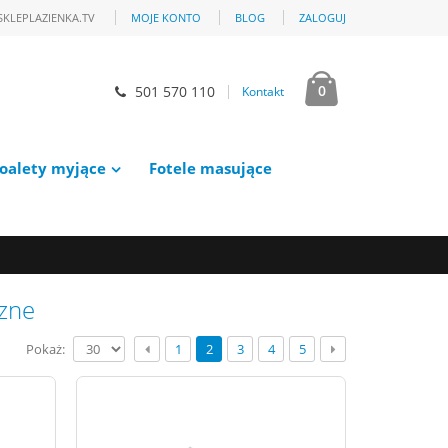
SKLEPLAZIENKA.TV
MOJE KONTO
BLOG
ZALOGUJ
0
501 570 110
Kontakt
oalety myjące
Fotele masujące
zne
Pokaż:
1
2
3
4
5