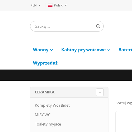
Polski
PLN
Wanny
Kabiny prysznicowe
Bater
Wyprzedaż
CERAMIKA
Sortuj wg
Komplety Wc i Bidet
MISY WC
Toalety myjace