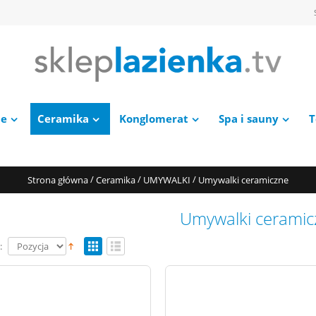
ie
Ceramika
Konglomerat
Spa i sauny
T
/
/
/
Strona główna
Ceramika
UMYWALKI
Umywalki ceramiczne
Umywalki ceramic
: