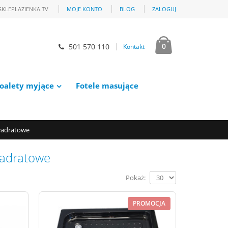
SKLEPLAZIENKA.TV
MOJE KONTO
BLOG
ZALOGUJ
0
501 570 110
Kontakt
oalety myjące
Fotele masujące
wadratowe
wadratowe
Pokaż:
PROMOCJA