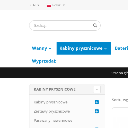
Polski
PLN
Wanny
Kabiny prysznicowe
Bater
Wyprzedaż
Strona g
KABINY PRYSZNICOWE
Sortuj wg
Kabiny prysznicowe
Zestawy prysznicowe
Parawany nawannowe