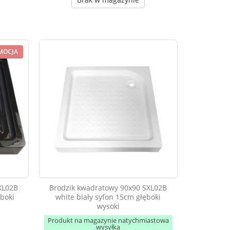
MOCJA
XL02B
Brodzik kwadratowy 90x90 SXL02B
ęboki
white biały syfon 15cm głęboki
wysoki
Produkt na magazynie natychmiastowa
wysyłka