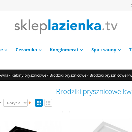
ie
Ceramika
Konglomerat
Spa i sauny
T
/
/
/
łówna
Kabiny prysznicowe
Brodziki prysznicowe
Brodziki prysznicowe k
Brodziki prysznicowe k
: