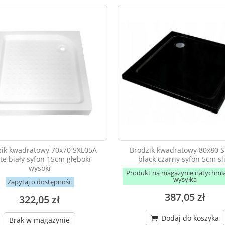
zik kwadratowy 70x70 SXL05A
Brodzik kwadratowy 80x80 
te biały syfon 15cm głęboki
black czarny syfon 5cm s
wysoki
Produkt na magazynie natychmi
wysyłka
Zapytaj o dostępność
387,05 zł
322,05 zł
Dodaj do koszyka
Brak w magazynie