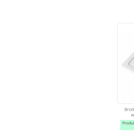
Brod
w
Produ