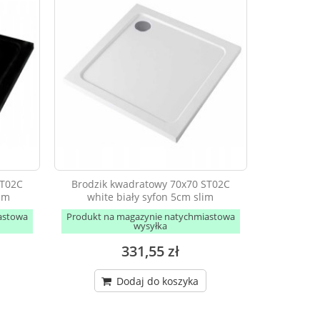
ST02C
Brodzik kwadratowy 70x70 ST02C
lim
white biały syfon 5cm slim
astowa
Produkt na magazynie natychmiastowa
wysyłka
331,55 zł
Dodaj do koszyka