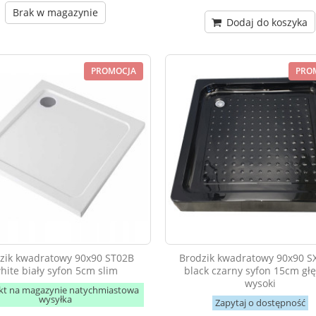
Brak w magazynie
Dodaj do koszyka
PROMOCJA
PRO
zik kwadratowy 90x90 ST02B
Brodzik kwadratowy 90x90 S
hite biały syfon 5cm slim
black czarny syfon 15cm gł
wysoki
kt na magazynie natychmiastowa
wysyłka
Zapytaj o dostępność