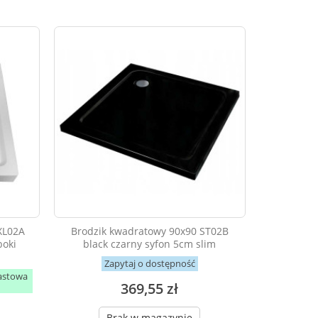
XL02A
Brodzik kwadratowy 90x90 ST02B
boki
black czarny syfon 5cm slim
Zapytaj o dostępność
astowa
369,55 zł
Brak w magazynie