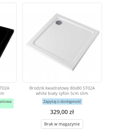
ST02A
Brodzik kwadratowy 80x80 ST02A
lim
white biały syfon 5cm slim
astowa
Zapytaj o dostępność
329,00 zł
Brak w magazynie