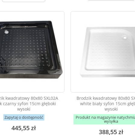
zik kwadratowy 80x80 SXL02A
Brodzik kwadratowy 80x80 S
k czarny syfon 15cm głęboki
white biały syfon 15cm głę
wysoki
wysoki
Zapytaj o dostępność
Produkt na magazynie natychmi
wysyłka
445,55 zł
388,55 zł