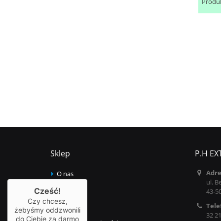
Produ
Sklep
P.H EX
Adre
O nas
ul. B
Kontakt
Cześć!
43-5
Czy chcesz,
Tele
Regulamin
żebyśmy oddzwonili
32 21
do Ciebie za darmo