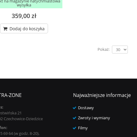
kt na magazynie natychmiastowa
wysyłka
359,00 zł
Dodaj do koszyka
Pokaż:
TRA-ZONE
Najważniejsze informacje
s:
Dostawy
estwińska 21
Zwroty i wymiany
02 Czechowice-Dziedzice
fon:
Filmy
5 69 64 (w godz. 8-20),