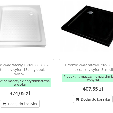
ik kwadratowy 100x100 SXL02C
Brodzik kwadratowy 70x70 
te biały syfon 15cm głęboki
black czarny syfon 5cm s
wysoki
Produkt na magazynie natychmi
wysyłka
kt na magazynie natychmiastowa
wysyłka
407,55 zł
474,05 zł
Dodaj do koszyka
Dodaj do koszyka