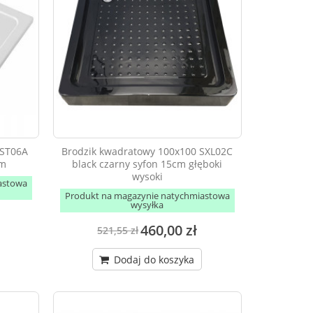
 ST06A
Brodzik kwadratowy 100x100 SXL02C
im
black czarny syfon 15cm głęboki
wysoki
astowa
Produkt na magazynie natychmiastowa
wysyłka
460,00 zł
521,55 zł
Dodaj do koszyka