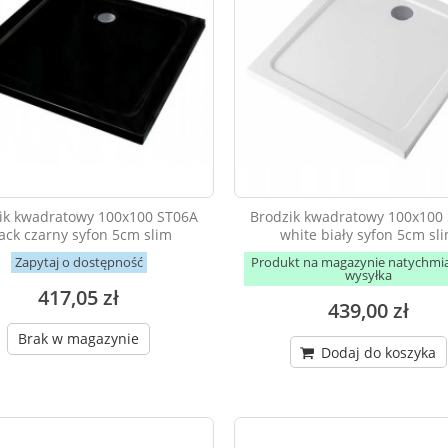
ik kwadratowy 100x100 ST06A
Brodzik kwadratowy 100x100
ack czarny syfon 5cm slim
white biały syfon 5cm sl
Zapytaj o dostępność
Produkt na magazynie natychmi
wysyłka
417,05 zł
439,00 zł
Brak w magazynie
Dodaj do koszyka