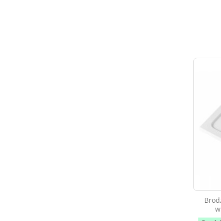
Brod
w