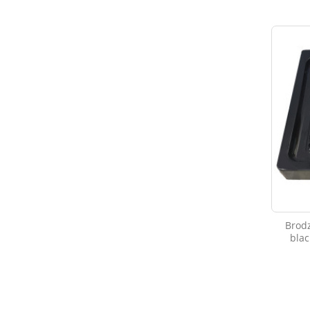
Brod
blac