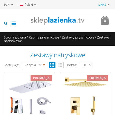
Polski
PLN
LINKS
0
/
/
/
Strona główna
Kabiny prysznicowe
Zestawy prysznicowe
Zestawy
natryskowe
Zestawy natryskowe
Sortuj wg:
Pokaż:
PROMOCJA
PROMOCJA