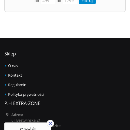
od
do
Sklep
O nas
Kontakt
Regulamin
Polityka prywatności
P.H EXTRA-ZONE
Adres:
ul. Bestwińska 21
43-502 Czechowice-Dziedzice
Cześć!