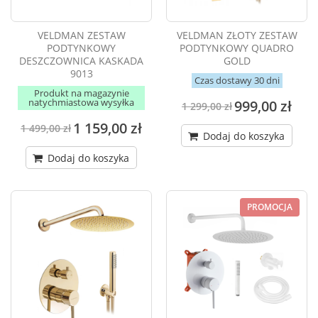
VELDMAN ZESTAW
VELDMAN ZŁOTY ZESTAW
PODTYNKOWY
PODTYNKOWY QUADRO
DESZCZOWNICA KASKADA
GOLD
9013
Czas dostawy 30 dni
Produkt na magazynie
natychmiastowa wysyłka
999,00 zł
1 299,00 zł
1 159,00 zł
1 499,00 zł
Dodaj do koszyka
Dodaj do koszyka
PROMOCJA